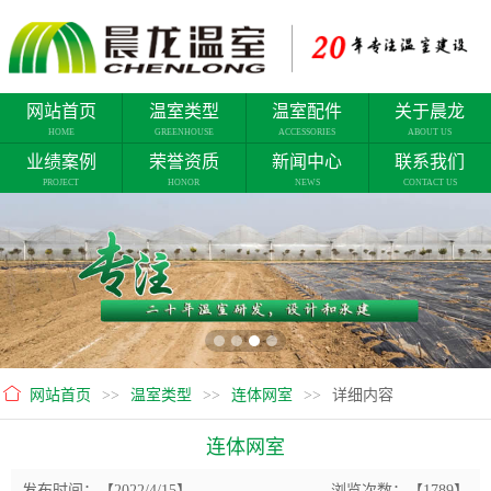
网站首页
温室类型
温室配件
关于晨龙
HOME
GREENHOUSE
ACCESSORIES
ABOUT US
业绩案例
荣誉资质
新闻中心
联系我们
PROJECT
HONOR
NEWS
CONTACT US
网站首页
>>
温室类型
>>
连体网室
>>
详细内容
连体网室
发布时间：【2022/4/15】
浏览次数：【1789】