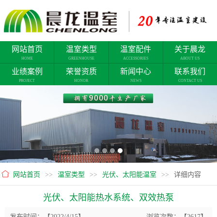
网站首页
温室类型
温室配件
关于晨龙
HOME
GREENHOUSE
ACCESSORIES
ABOUT US
业绩案例
荣誉资质
新闻中心
联系我们
PROJECT
HONOR
NEWS
CONTACT US
网站首页
>>
温室类型
>>
光伏、太阳能温室
>>
详细内容
光伏、太阳能热水系统、双效热泵
发布时间：【2022/4/15】
浏览次数：【2617】