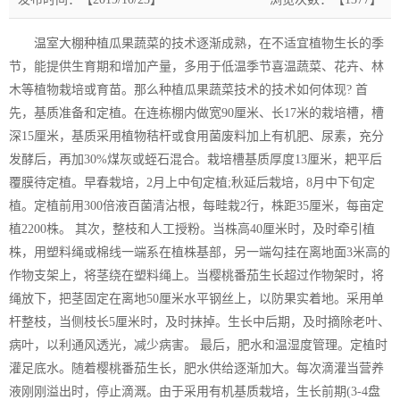
温室大棚种植瓜果蔬菜的技术逐渐成熟，在不适宜植物生长的季
节，能提供生育期和增加产量，多用于低温季节喜温蔬菜、花卉、林
木等植物栽培或育苗。那么种植瓜果蔬菜技术的技术如何体现? 首
先，基质准备和定植。在连栋棚内做宽90厘米、长17米的栽培槽，槽
深15厘米，基质采用植物秸杆或食用菌废料加上有机肥、尿素，充分
发酵后，再加30%煤灰或蛭石混合。栽培槽基质厚度13厘米，耙平后
覆膜待定植。早春栽培，2月上中旬定植;秋延后栽培，8月中下旬定
植。定植前用300倍液百菌清沾根，每畦栽2行，株距35厘米，每亩定
植2200株。 其次，整枝和人工授粉。当株高40厘米时，及时牵引植
株，用塑料绳或棉线一端系在植株基部，另一端勾挂在离地面3米高的
作物支架上，将茎绕在塑料绳上。当樱桃番茄生长超过作物架时，将
绳放下，把茎固定在离地50厘米水平钢丝上，以防果实着地。采用单
杆整枝，当侧枝长5厘米时，及时抹掉。生长中后期，及时摘除老叶、
病叶，以利通风透光，减少病害。 最后，肥水和温湿度管理。定植时
灌足底水。随着樱桃番茄生长，肥水供给逐渐加大。每次滴灌当营养
液刚刚溢出时，停止滴溉。由于采用有机基质栽培，生长前期(3-4盘