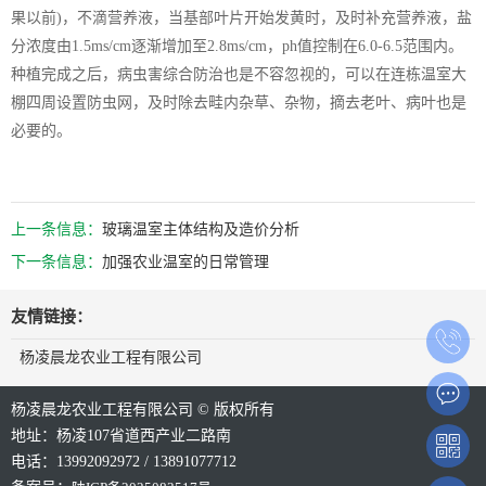
果以前)，不滴营养液，当基部叶片开始发黄时，及时补充营养液，盐
分浓度由1.5ms/cm逐渐增加至2.8ms/cm，ph值控制在6.0-6.5范围内。
种植完成之后，病虫害综合防治也是不容忽视的，可以在连栋温室大
棚四周设置防虫网，及时除去畦内杂草、杂物，摘去老叶、病叶也是
必要的。
上一条信息：
玻璃温室主体结构及造价分析
下一条信息：
加强农业温室的日常管理
友情链接：
杨凌晨龙农业工程有限公司
杨凌晨龙农业工程有限公司 © 版权所有
地址：杨凌107省道西产业二路南
电话：13992092972 / 13891077712