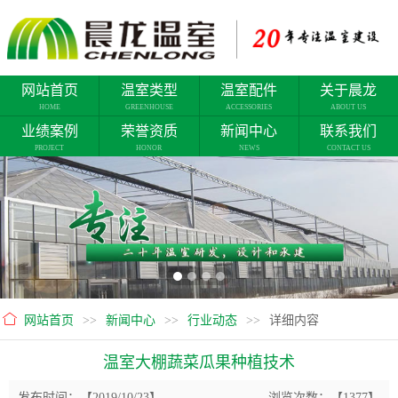
网站首页
温室类型
温室配件
关于晨龙
HOME
GREENHOUSE
ACCESSORIES
ABOUT US
业绩案例
荣誉资质
新闻中心
联系我们
PROJECT
HONOR
NEWS
CONTACT US
网站首页
>>
新闻中心
>>
行业动态
>>
详细内容
温室大棚蔬菜瓜果种植技术
发布时间：【2019/10/23】
浏览次数：【1377】