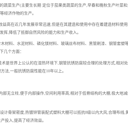
的蔬菜生产(主要生长期 定位于茄果类蔬菜的生产,早春和晚秋生产叶菜
苗等经济作物的生产。
效益高在近几年发展非常迅速,但是在其建造和使用中存在着建造材料使用
发挥,降低了抵御自然风险的能力和生产收入。
竹木材料、水泥材料、磷化镁材料、玻璃丝布材料、黑管刷漆、钢管套塑等
以下几个方面：
技术是世界上公认的在湿热环境下,钢管抗锈防腐较合理的处理方式,相对
方法,一般抗锈防腐性能在10年以上。
内部无立柱,便于内部操作,空间利用率高;相对于低脊结构的大棚,极大地
理设计骨架密度,热镀锌管装配式塑料大棚可以抵抗8级以内大风;合理布线,
生产投入,提高了经济效益。