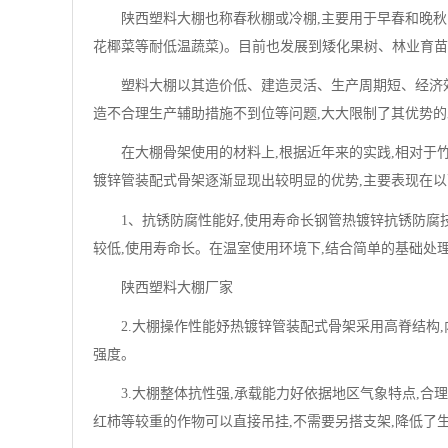
陕西塑料大棚也称春秋棚或冷棚,主要用于早春和晚秋
花椰菜等耐低温蔬菜)。目前也发展到矮化果树、林业育
塑料大棚以其造价低、建造灵活、生产周期短、经济
造不合理生产辅助措施不到位等问题,大大限制了其优势的
在大棚骨架使用的材料上,根据近年来的实践,相对于
镀锌管装配式骨架逐渐显现出较明显的优势,主要表现在
1、抗锈防腐性能好,使用寿命长钢管热镀锌抗锈防腐
较低,使用寿命长。在温室使用环境下,结合简单的基础处理
陕西塑料大棚厂家
2.大棚操作性能妤热镀锌管装配式骨架采用高脊结构,
强度。
3.大棚整体抗性强,承载能力好依据地区气象特点,合
红柿等较重的作物可以直接吊挂,不需要另搭支架,降低了