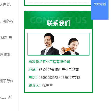
免费电话
和大白菜、
、棚体构
联系我们
材料,热
处理成本
杨凌晨龙农业工程有限公司
地址：
杨凌107省道西产业二路南
电话：
13992092972 / 13891077712
减缓了劳作
联系人：
徐先生
黄瓜、西